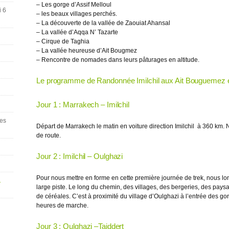
– Les gorge d’Assif Melloul
i 6
– les beaux villages perchés.
– La découverte de la vallée de Zaouiat Ahansal
– La vallée d’Aqqa N’ Tazarte
– Cirque de Taghia
– La vallée heureuse d’Ait Bougmez
– Rencontre de nomades dans leurs pâturages en altitude.
Le programme de Randonnée Imilchil aux Ait Bouguemez e
Jour 1 : Marrakech – Imilchil
ges
Départ de Marrakech le matin en voiture direction Imilchil à 360 km. N
de route.
Jour 2 : Imilchil – Oulghazi
Pour nous mettre en forme en cette première journée de trek, nous lon
1
large piste. Le long du chemin, des villages, des bergeries, des pay
de céréales. C’est à proximité du village d’Oulghazi à l’entrée des go
heures de marche.
Jour 3 : Oulghazi –Taiddert