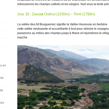
retrouverons les champs cultivés et les vergers. Nuit sous la tente pr
Jour 10 : Zaouiat Oulmzi (2150m) – Timit (1750m)
La vallée des Aït Bouguemez signifie la Vallée Heureuse en berbère.
cette vallée verdoyante et accueillante à tout pour séduire le voyage
passerons au milieu des champs jusqu’à Ifrane et rejoindrons le villa
marche.
ga en
 de
 de
ours