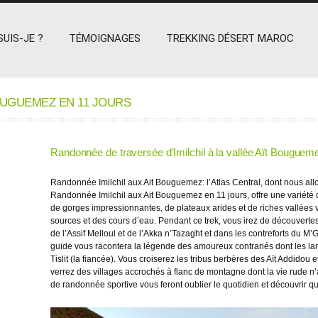
SUIS-JE ?
TÉMOIGNAGES
TREKKING DÉSERT MAROC
OUGUEMEZ EN 11 JOURS
Randonnée de traversée d’Imilchil à la vallée Aït Bouguem
Randonnée Imilchil aux Ait Bouguemez: l’Atlas Central, dont nous allon
Randonnée Imilchil aux Ait Bouguemez en 11 jours, offre une variét
de gorges impressionnantes, de plateaux arides et de riches vallées
sources et des cours d’eau. Pendant ce trek, vous irez de découvertes
de l’Assif Melloul et de l’Akka n’Tazaght et dans les contreforts du M’
guide vous racontera la légende des amoureux contrariés dont les larm
Tislit (la fiancée). Vous croiserez les tribus berbères des Aït Addidou
verrez des villages accrochés à flanc de montagne dont la vie rude n’a
de randonnée sportive vous feront oublier le quotidien et découvrir 