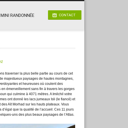
MINI RANDONNÉE
CONTACT
ez
s traverser la plus belle partie au cours de cet
é de majestueux paysages de hautes montagnes,
 verdoyantes et heureuses où coulent des
 en émerveillement sans fin à travers les gorges
Goun qui culmine à 4071 mètres. A Imilchil votre
es ont donné les lacs jumeaux Isli (le fiancé) et
 et des Aït Morhad sur les hauts plateaux. Vous
 d’égal que la qualité de l’accueil. Ces 11 jours
quelques-uns des plus beaux paysages de l’Atlas.