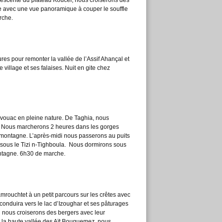
 descente du plateau Koucer, nous croiserons des
e avec une vue panoramique à couper le souffle
rche.
ures pour remonter la vallée de l’Assif Ahançal et
village et ses falaises. Nuit en gite chez
ivouac en pleine nature. De Taghia, nous
t. Nous marcherons 2 heures dans les gorges
 montagne. L’après-midi nous passerons au puits
 sous le Tizi n-Tighboula. Nous dormirons sous
ontagne. 6h30 de marche.
ouchtet à un petit parcours sur les crêtes avec
 conduira vers le lac d’Izoughar et ses pâturages
 nous croiserons des bergers avec leur
 la haute vallée des Aït Bouguemez, nous