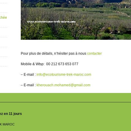
achée
Pour plus de détails, n’hésiter pas à nous
contacter
Mobile & Wtsp: 00 212 673 653 077
– E-mail :
info@ecotourisme-trek-maroc.com
– E-mail :
kherouach.mohamed@gmail.com
z en 11 jours
EK MAROC