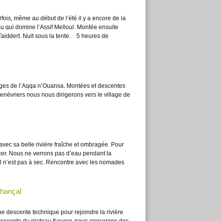
fois, même au début de l’été il y a encore de la
 qui domine l’Assif Melloul. Montée ensuite
aiddert. Nuit sous la tente.
5 heures de
rges de l’Aqqa n’Ouansa. Montées et descentes
genévriers nous nous dirigerons vers le village de
vec sa belle rivière fraîche et ombragée. Pour
cer. Nous ne verrons pas d’eau pendant la
’il n’est pas à sec. Rencontre avec les nomades
Ahançal
e descente technique pour rejoindre la rivière