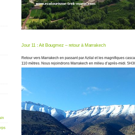
Jour 11 : Ait Bougmez – retour à Marrakech
Retour vers Marrakech en passant par Azilal et les magnifiques casc
110 mètres. Nous rejoindrons Marrakech en milieu d’après-midi. 5H30
ain
orps