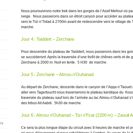
Nous poursuivrons notre trek dans les gorges de l’Assif Melloul où par
neige. Nous passerons dans un étroit canyon pour accéder au plateau
vers le Tizi n’Tidad à 2700m avant de redescendre vers le village de T
marche.
Jour 4 : Taiddert – Zerchane
Pour descendre du plateau de Taiddert, nous passerons dans les go
se succéderont. Après la traversée d’une forêt de chênes verts et de 
Zerchane à 2000 m. Nuit en tente.
5 H30 de marche.
Jour 5 : Zerchane – Almou n’Ouhanad
Au départ de Zerchane, descente dans le canyon de l’Aqqa n’Taouet a
aller vers Tagertoucht nous traverserons le plateau karstique du Kou
traversée du plateau sauf lors de l’arrivée au lac Almou n’Ouhanad s
des tribus Ait Aabdi.
5h30 de marche.
Jour 6 : Almou n’Ouhanad – Tizi n’Fzat (2200 m) – Zaouit 
urs
Ce sera la plus longue étape du circuit avec 8 heures de marche et un