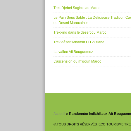
Trek Djebel Saghro au Maroc
Le Pain Sous Sable : La Délicieuse Tradition C
du Désert Marocain »
Trekking dans le désert du Maroc
Trek désert Mhamid El Ghizlane
La vallée Ait Bouguemez
L’ascension du m’goun Maroc
Accueil
»
Randonnée Imilchil aux Ait Bougueme
©.TOUS DROITS RÉSERVÉS. ECO TOURISME TR