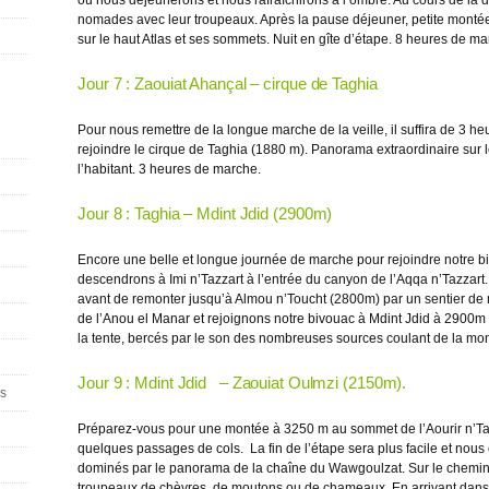
où nous déjeunerons et nous rafraîchirons à l’ombre. Au cours de la
nomades avec leur troupeaux. Après la pause déjeuner, petite monté
sur le haut Atlas et ses sommets. Nuit en gîte d’étape. 8 heures de ma
Jour 7 : Zaouiat Ahançal – cirque de Taghia
Pour nous remettre de la longue marche de la veille, il suffira de 3 he
rejoindre le cirque de Taghia (1880 m). Panorama extraordinaire sur le 
l’habitant. 3 heures de marche.
Jour 8 : Taghia – Mdint Jdid (2900m)
Encore une belle et longue journée de marche pour rejoindre notre b
descendrons à Imi n’Tazzart à l’entrée du canyon de l’Aqqa n’Tazzar
avant de remonter jusqu’à Almou n’Toucht (2800m) par un sentier de
de l’Anou el Manar et rejoignons notre bivouac à Mdint Jdid à 2900m
la tente, bercés par le son des nombreuses sources coulant de la m
Jour 9 : Mdint Jdid – Zaouiat Oulmzi (2150m).
rs
Préparez-vous pour une montée à 3250 m au sommet de l’Aourir n’Tamr
quelques passages de cols. La fin de l’étape sera plus facile et nous
dominés par le panorama de la chaîne du Wawgoulzat. Sur le chemin
troupeaux de chèvres, de moutons ou de chameaux. En arrivant dans