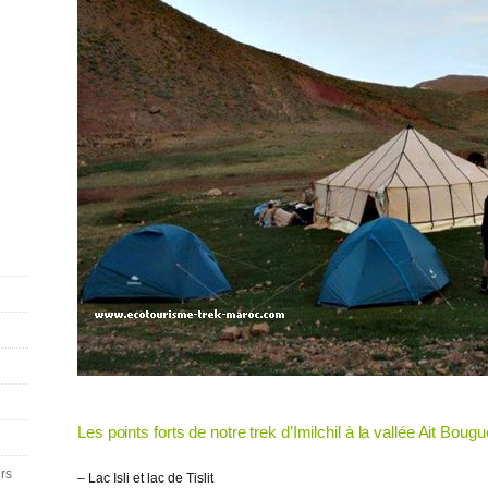
Les points forts de notre trek d’Imilchil à la vallée Ait Bou
urs
– Lac Isli et lac de Tislit