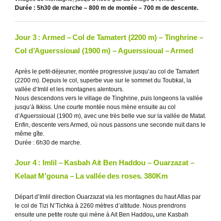
Durée : 5h30 de marche – 800 m de montée – 700 m de descente.
Jour 3 : Armed – Col de Tamatert (2200 m) – Tinghrine –
Col d’Aguerssioual (1900 m) – Aguerssioual – Armed
Après le petit-déjeuner, montée progressive jusqu’au col de Tamatert
(2200 m). Depuis le col, superbe vue sur le sommet du Toubkal, la
vallée d’Imlil et les montagnes alentours.
Nous descendons vers le village de Tinghrine, puis longeons la vallée
jusqu’à Ikkiss. Une courte montée nous mène ensuite au col
d’Aguerssioual (1900 m), avec une très belle vue sur la vallée de Matat.
Enfin, descente vers Armed, où nous passons une seconde nuit dans le
même gîte.
Durée : 6h30 de marche.
Jour 4 : Imlil
–
Kasbah Ait Ben Haddou
– Ouarzazat –
Kelaat M
’gouna –
La vall
ée des roses. 380Km
Départ d’Imlil direction Ouarzazat via les montagnes du haut Atlas par
le col de Tizi N’Tichka à 2260 mètres d’altitude. Nous prendrons
ensuite une petite route qui mène à Ait Ben Haddou
,
une Kasbah