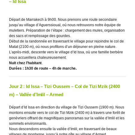
– Id Issa
Départ de Marrakech à 9h00. Nous prenons une route secondaire
jusqu’au village d’Aguerssioual, où nous retrouvons notre équipe de
muletiers. Préparation de l’étape : chargement des mules, organisation
des sacs et remplissage des gourdes.
Début de la randonnée en traversant le village pour rejoindre le col de
Matat (2100 m), où nous profitons d’un déjeuner en pleine nature.
L’après-midi, descente vers le village d’Id Issa, où une famille berbère
nous accueillera chaleureusement.
Nuit chez l’habitant
.
Durées : 1h30 de route – 4h de marche.
Jour 2 : Id Issa – Tizi Oussem – Col de Tizi Mzik (2400
m) – Vallée d’Imlil – Armed
Départ d’Id Issa en direction du village de Tizi Oussem (1900 m). Nous
montons ensuite vers le col de Tizi Mzik (2400 m) à travers une forêt de
genévriers offrant de magnifiques panoramas sur la vallée d’Imlil et les
sommets environnants.
Nous descendons ensuite la vallée d’Imlil, en traversant de beaux
villages de montagne, jusqu’à notre gîte au village d’Armed.