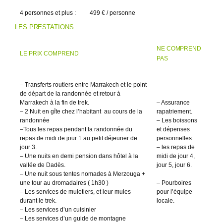
4 personnes et plus :
499 € / personne
LES PRESTATIONS :
NE COMPREND
LE PRIX COMPREND
PAS
– Transferts routiers entre Marrakech et le point
de départ de la randonnée et retour à
Marrakech à la fin de trek.
– Assurance
– 2 Nuit en gîte chez l’habitant au cours de la
rapatriement.
randonnée
– Les boissons
–Tous les repas pendant la randonnée du
et dépenses
repas de midi de jour 1 au petit déjeuner de
personnelles.
jour 3.
– les repas de
– Une nuits en demi pension dans hôtel à la
midi de jour 4,
vallée de Dadès.
jour 5, jour 6.
– Une nuit sous tentes nomades à Merzouga +
une tour au dromadaires ( 1h30 )
– Pourboires
– Les services de muletiers, et leur mules
pour l’équipe
durant le trek.
locale.
– Les services d’un cuisinier
– Les services d’un guide de montagne