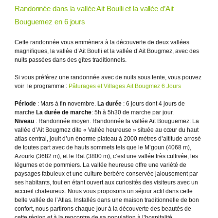
Randonnée dans la vallée Ait Boulli et la vallée d’Ait
Bouguemez en 6 jours
Cette randonnée vous emmènera à la découverte de deux vallées
magnifiques, la vallée d’Ait Boulli et la vallée d’Ait Bougmez, avec des
nuits passées dans des gîtes traditionnels.
Si vous préférez une randonnée avec de nuits sous tente, vous pouvez
voir le programme :
Pâturages et Villages Ait Bougmez 6 Jours
Période
: Mars à fin novembre.
La durée
: 6 jours dont 4 jours de
marche
La durée de marche
: 5h à 5h30 de marche par jour.
Niveau
: Randonnée moyen. Randonnée la vallée Ait Bouguemez: La
vallée d’Ait Bougmez dite « Vallée heureuse » située au cœur du haut
atlas central, jouit d’un énorme plateau à 2000 mètres d’altitude arrosé
de toutes part avec de hauts sommets tels que le M’goun (4068 m),
Azourki (3682 m), et le Rat (3800 m), c’est une vallée très cultivée, les
légumes et de pommiers. La vallée heureuse offre une variété de
paysages fabuleux et une culture berbère conservée jalousement par
ses habitants, tout en étant ouvert aux curiosités des visiteurs avec un
accueil chaleureux. Nous vous proposons un séjour actif dans cette
belle vallée de l’Atlas. Installés dans une maison traditionnelle de bon
confort, nous partirons chaque jour à la découverte des beautés de
cette région et à la rencontre de sa population à l’hospitalité