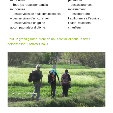
randonnée
personnel
– Tous les repas pendant la
– Les assurances
randonnée
rapatriement
– Les services de muletiers et mulets
– Les pourboires
– Les services d’un cuisinier
traditionnels à l’équipe :
– Les services d’un guide
Guide, muletiers,
accompagnateur diplômé
chauffeur
Pour un grand groupe. Merci de nous contacter pour un devis
personnalisé.
Contactez-nous