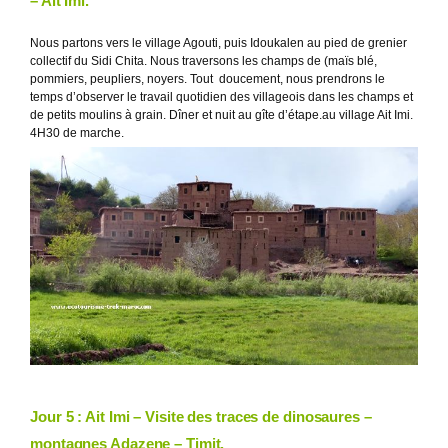
– Ait Imi.
Nous partons vers le village Agouti, puis Idoukalen au pied de grenier
collectif du Sidi Chita. Nous traversons les champs de (maïs blé,
pommiers, peupliers, noyers. Tout doucement, nous prendrons le
temps d’observer le travail quotidien des villageois dans les champs et
de petits moulins à grain. Dîner et nuit au gîte d’étape.au village Ait Imi.
4H30 de marche.
Jour 5 : Ait Imi – Visite des traces de dinosaures –
montagnes Adazene – Timit.