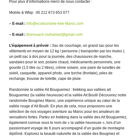
Pour plus d’informations merci de nous contacter :
Mobile & Wtsp: 00 212 673 653 077
– E-mail :
info@ecotourisme-trek-Maroc.com
– E-mail :
kherouach.mohamed@gmail.com
L’équipement à prévoir :
Sac de couchage, un grand sac pour les
vêtements en moyen de 12 kg / personne ( transporter par les mules ),
un petit sac à dos pour la journée, des chaussures de marche,
sandales pour le soir, polaire chaud, médicaments personnels, une
gourde (1,5 litre ou 2 litres), crème solaire, une paire de lunettes de
soleil, casquette, appareil photo, une torche (frontale), piles de
rechange, trousse de toilette, cape de pluie.
Randonnée la vallée Ait Bouguemez : trekking aux vallées ait
Bouguemez (la vallée heureuse) et la vallée Ait Boulli Découvrez notre
randonnée Bougmez Maroc, une expérience unique au cœur de la
vallée rouge d’Ait Boulli. En plus de cela, nous proposons une
sélection de nos voyages aventure au Maroc pour les amateurs de
sensations fortes. Partez en trekking dans la vallée des Ait Bouguemez,
également connue sous le nom de « la vallée heureuse », lors d’un
passionnant voyage de 6 jours accompagné d’un guide de montagne
diplômé. Explorez la beauté naturelle de la vallée des Bougmez et