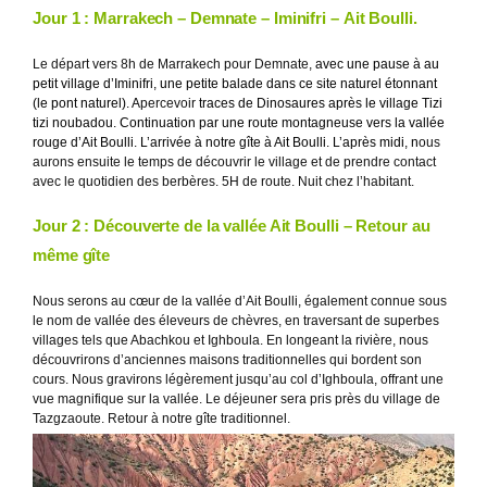
Jour 1 : Marrakech – Demnate – Iminifri – Ait Boulli.
Le départ vers 8h de Marrakech pour Demnate,
avec une pause à au
petit village d’Iminifri, une petite balade dans ce site naturel étonnant
(le pont naturel). A
percevoir
traces de Dinosaures après le village Tizi
tizi noubadou. Continuation par une route montagneuse vers la vallée
rouge d’
Ait
Boulli.
L’arrivée à notre gîte à Ait Boulli. L’après midi, n
ous
aurons ensuite le temps de découvrir le village et de prendre contact
avec le quotidien des berbères. 5H de route. Nuit chez l’habitant.
Jour 2 : Découverte de la vallée Ait Boulli – Retour au
même gîte
Nous serons au cœur de la vallée d’Ait Boulli, également connue sous
le nom de vallée des éleveurs de chèvres, en traversant de superbes
villages tels que Abachkou et Ighboula. En longeant la rivière, nous
découvrirons d’anciennes maisons traditionnelles qui bordent son
cours. Nous gravirons légèrement jusqu’au col d’Ighboula, offrant une
vue magnifique sur la vallée. Le déjeuner sera pris près du village de
Tazgzaoute. Retour à notre gîte traditionnel.