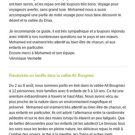
ont bien servis, et les repas ont été toujours très bons. Voyage pour
voyageurs avertis, sans grand luxe. Mohamed nous a aussi
accompagné une partie de notre voyage pour nous faire découvrir le
désert et la vallée du Draa.
Je recommande ce guide, il est très sympathique et a toujours répondu
avec intérêt à nos nombreuses questions sur le pays et ses mœurs.
Mohamed est vraiment très attentif au bien être de chacun, et aux
enfants en particulier.
Encore merci à Mohamed et son équipe.
Véronique Vermette
Randonnée en famille dans la vallée Ait Bougmez
Du 2 au 8 août, nous sommes partis en trek dans la vallée Aït Bougmez
à 12 personnes, trois familles avec 6 enfants de 5 à 10 ans. Ce fut une
aventure extraordinaire à travers le haut Atlas. Nous avons vécu au
plus proche de la nature dans un environnement magnifique et
préservé. Mohamed est vraiment très attentif au bien être de chacun, et
aux enfants en particulier. Ils ont adoré l’alternance entre la randonnée
pédestre et sur le dos des mules lorsqu’ils étaient un peu fatigués. Que
de belles découvertes pour les enfants (et les adultes)! Le bivouac tous
les soirs sous les tentes en pleine nature, les délicieux repas le midi à
l’ombre des noyers, le thé à la menthe, les Tajins et autres mets