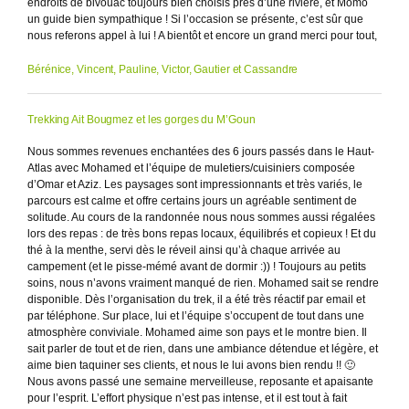
endroits de bivouac toujours bien choisis près d’une rivière, et Momo
un guide bien sympathique ! Si l’occasion se présente, c’est sûr que
nous referons appel à lui ! A bientôt et encore un grand merci pour tout,
Bérénice, Vincent, Pauline, Victor, Gautier et Cassandre
Trekking Ait Bougmez et les gorges du M’Goun
Nous sommes revenues enchantées des 6 jours passés dans le Haut-
Atlas avec Mohamed et l’équipe de muletiers/cuisiniers composée
d’Omar et Aziz. Les paysages sont impressionnants et très variés, le
parcours est calme et offre certains jours un agréable sentiment de
solitude. Au cours de la randonnée nous nous sommes aussi régalées
lors des repas : de très bons repas locaux, équilibrés et copieux ! Et du
thé à la menthe, servi dès le réveil ainsi qu’à chaque arrivée au
campement (et le pisse-mémé avant de dormir :)) ! Toujours au petits
soins, nous n’avons vraiment manqué de rien. Mohamed sait se rendre
disponible. Dès l’organisation du trek, il a été très réactif par email et
par téléphone. Sur place, lui et l’équipe s’occupent de tout dans une
atmosphère conviviale. Mohamed aime son pays et le montre bien. Il
sait parler de tout et de rien, dans une ambiance détendue et légère, et
aime bien taquiner ses clients, et nous le lui avons bien rendu !! 🙂
Nous avons passé une semaine merveilleuse, reposante et apaisante
pour l’esprit. L’effort physique n’est pas intense, et il est tout à fait