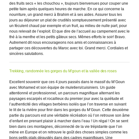
des fruits secs « les chouchou », toujours bienvenues pour couper une
petite faim après quelques heures de marche. En ce qui concerne la
nourriture, un grand merci à Brahim et à ses aides. Assurer tous les
jours au déjeuner un plat de crudités somptueusement présenté avec
un féculent chaud par exemple et un fruit, au milieu de nulle part, pour
nous relevait de l’exploit. Et que dire de l’accueil au campement avec le
thé à la menthe et les petits gâteux secs. Mêmes efforts le soir! Bravo.
Autrement dit nous encourageons nos amis et connaissances à
partager ces découvertes du Maroc avec toi. Grand merci. Cordiales et
sincères salutations.
Trekking, randonnée les gorges du M’goun et la vallée des roses
Excellent souvenir que ces 4 jours passés dans le massif du M’Goun
avec Mohamed et son équipe de muletiers/cuisiniers. Un guide
attentionné et professionnel, un parcours magnifique alternant les
paysages escarpés et rocailleux du premier jour avec la quiétude et
l’authenticité des villages berbères isolés que l’on traverse en suivant
le lit de la rivière pour finir dans les gorges du M’Goun. Cette deuxième
partie du parcours est une véritable récréation où l’on retrouve son âme
d’enfant en prenant plaisir à marcher dans l’eau ! Un régal ! On se sent
bien dans ces montagnes, déconnecté de la vie trépidante que l’on
mène en Europe et on retrouve le goût des choses simples comme les
bons petits plats dégustés dans des cadres magnifiques. Une