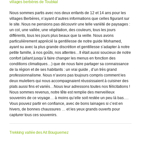
villages berbères de Toubkal
Nous sommes partis avec nos deux enfants de 12 et 14 ans pour les
villages Berbères, n’ayant d’autres informations que celles figurant sur
le site. Nous ne pensions pas découvrir une telle variété de paysages :
un col, une vallée, une végétation, des couleurs, tous les jours
différents, tous les jours plus beaux que la veille. Nous avons
particulièrement apprécié la gentillesse de notre guide Mohamed,
ayant su avec la plus grande discrétion et gentillesse s’adapter à notre
petite famille, à nos goûts, nos attentes…Il était aussi soucieux de notre
confort (allant jusqu’à faire changer les menus en fonction des
conditions climatiques…) que de nous faire partager sa connaissance
de la région et de ses habitants : un vrai guide , d’un très grand
professionnalisme. Nous n’avons pas toujours compris comment les
deux muletiers qui nous accompagnaient réussissaient à cuisiner des
plats aussi fins et variés…Nous leur adressons toutes nos félicitations !
Nous sommes revenus, notre tête est remplie des merveilleux
souvenirs de ce voyage… à moins qu’elle soit restée un peu là bas….
Vous pouvez partir en confiance, avec de bons lainages si c’est en
hivers, de bonnes chaussures … et les yeux grands ouverts pour
capturer tous ces souvenirs.
Trekking vallée des Ait Bouguemez