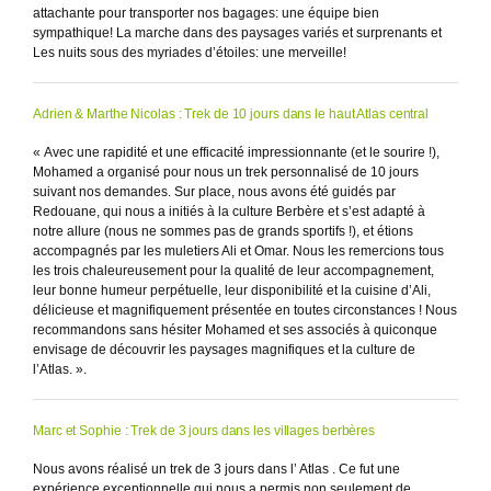
attachante pour transporter nos bagages: une équipe bien
sympathique! La marche dans des paysages variés et surprenants et
Les nuits sous des myriades d’étoiles: une merveille!
Adrien & Marthe Nicolas : Trek de 10 jours dans le haut Atlas central
« Avec une rapidité et une efficacité impressionnante (et le sourire !),
Mohamed a organisé pour nous un trek personnalisé de 10 jours
suivant nos demandes. Sur place, nous avons été guidés par
Redouane, qui nous a initiés à la culture Berbère et s’est adapté à
notre allure (nous ne sommes pas de grands sportifs !), et étions
accompagnés par les muletiers Ali et Omar. Nous les remercions tous
les trois chaleureusement pour la qualité de leur accompagnement,
leur bonne humeur perpétuelle, leur disponibilité et la cuisine d’Ali,
délicieuse et magnifiquement présentée en toutes circonstances ! Nous
recommandons sans hésiter Mohamed et ses associés à quiconque
envisage de découvrir les paysages magnifiques et la culture de
l’Atlas. ».
Marc et Sophie : Trek de 3 jours dans les villages berbères
Nous avons réalisé un trek de 3 jours dans l’ Atlas . Ce fut une
expérience exceptionnelle qui nous a permis non seulement de