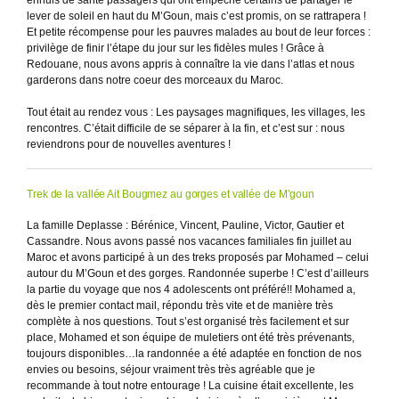
ennuis de santé passagers qui ont empêché certains de partager le
lever de soleil en haut du M’Goun, mais c’est promis, on se rattrapera !
Et petite récompense pour les pauvres malades au bout de leur forces :
privilège de finir l’étape du jour sur les fidèles mules ! Grâce à
Redouane, nous avons appris à connaître la vie dans l’atlas et nous
garderons dans notre coeur des morceaux du Maroc.
Tout était au rendez vous : Les paysages magnifiques, les villages, les
rencontres. C’était difficile de se séparer à la fin, et c’est sur : nous
reviendrons pour de nouvelles aventures !
Trek de la vallée Ait Bougmez au gorges et vallée de M’goun
La famille Deplasse : Bérénice, Vincent, Pauline, Victor, Gautier et
Cassandre. Nous avons passé nos vacances familiales fin juillet au
Maroc et avons participé à un des treks proposés par Mohamed – celui
autour du M’Goun et des gorges. Randonnée superbe ! C’est d’ailleurs
la partie du voyage que nos 4 adolescents ont préféré!! Mohamed a,
dès le premier contact mail, répondu très vite et de manière très
complète à nos questions. Tout s’est organisé très facilement et sur
place, Mohamed et son équipe de muletiers ont été très prévenants,
toujours disponibles…la randonnée a été adaptée en fonction de nos
envies ou besoins, séjour vraiment très très agréable que je
recommande à tout notre entourage ! La cuisine était excellente, les