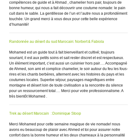
compétences de guide et à Ahmad , chamelier hors pair, toujours de
bonne humeur, qui nous a fait découvrir une coutume nomade: le pain
cuit dans le sable. La gentillesse de l’un et l’autre nous a profondément
touchée. Un grand merci à vous deux pour cette belle expérience
d’humanité!
Randonnée au désert du sud Marocain: Norbert & Fabiola
Mohamed est un guide tout à fait bienveillant et cultivé; toujours
souriant, il est aux petits soins et sait rester discret et est respectueux.
Un élément important, c’est aussi un cuisinier hors pair…. Accompagné
de Ahmed, son ami et complice chamelier, le soir autour du feu les fous-
rires et les chants berbères, alternent avec les histoires du pays et les
coutumes locales. Superbe séjour, paysages magnifiques entre
montagne et désert loin de toute civilisation a la rencontre du silence
pour un ressourcement total…. Merci pour votre professionnalisme. A
très bientôt Mohamed .
Trek au désert Marocain : Dominique Stoop
Merci Mohamed pour cette semaine magique de vie nomade! nous
avons eu beaucoup de plaisir avec Ahmed et toi pour assurer notre
confort dans la bonne humeur et les deux chameaux à la personnalité