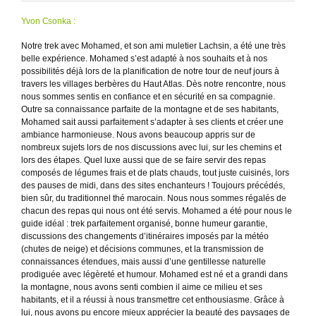
Yvon Csonka :
Notre trek avec Mohamed, et son ami muletier Lachsin, a été une très
belle expérience. Mohamed s’est adapté à nos souhaits et à nos
possibilités déjà lors de la planification de notre tour de neuf jours à
travers les villages berbères du Haut Atlas. Dès notre rencontre, nous
nous sommes sentis en confiance et en sécurité en sa compagnie.
Outre sa connaissance parfaite de la montagne et de ses habitants,
Mohamed sait aussi parfaitement s’adapter à ses clients et créer une
ambiance harmonieuse. Nous avons beaucoup appris sur de
nombreux sujets lors de nos discussions avec lui, sur les chemins et
lors des étapes. Quel luxe aussi que de se faire servir des repas
composés de légumes frais et de plats chauds, tout juste cuisinés, lors
des pauses de midi, dans des sites enchanteurs ! Toujours précédés,
bien sûr, du traditionnel thé marocain. Nous nous sommes régalés de
chacun des repas qui nous ont été servis. Mohamed a été pour nous le
guide idéal : trek parfaitement organisé, bonne humeur garantie,
discussions des changements d’itinéraires imposés par la météo
(chutes de neige) et décisions communes, et la transmission de
connaissances étendues, mais aussi d’une gentillesse naturelle
prodiguée avec légèreté et humour. Mohamed est né et a grandi dans
la montagne, nous avons senti combien il aime ce milieu et ses
habitants, et il a réussi à nous transmettre cet enthousiasme. Grâce à
lui, nous avons pu encore mieux apprécier la beauté des paysages de