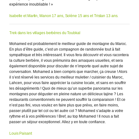
expérience inoubliable ! »
Isabelle et Martin, Manon 17 ans, Solène 15 ans et Tristan 13 ans.
Trek dans les villages berbères du Toubkal
Mohamed est probablement le meilleur guide de montagne du Maroc.
En plus d’être guide, c’est un compagnon de randonnée tout à fait
sympathique et très intéressant. Il vous fera découvrir et vous racontera
la culture berbère, il vous prémunira des arnaques usuelles, et sera
également disponible pour discuter de n’importe quel autre sujet de
conversation. Mohamed a bien compris que marcher, ça creuse ! Alors
il s’est réservé les services du meilleur muletier / cuisinier du Maroc,
Lahcen, pour vous faire apprécier la cuisine locale, et sans en souffrir
les désagréments ! Quoi de mieux qu’un superbe panorama sur les
montagnes pour déguster en pleine nature un délicieux tajine ? Les
restaurants conventionnels ne peuvent souffrir la comparaison ! Et ce
n’est pas fini, vous voulez en faire plus que prévu, en faire moins,
passer plutôt par tel col ou tel autre col ? Mohamed s’adapte a votre
rythme et à vos préférences ! Bref, au top Mohamed ! Il nous a fait
passer un séjour exceptionnel. Allez y en toute confiance.
Louis Paisant