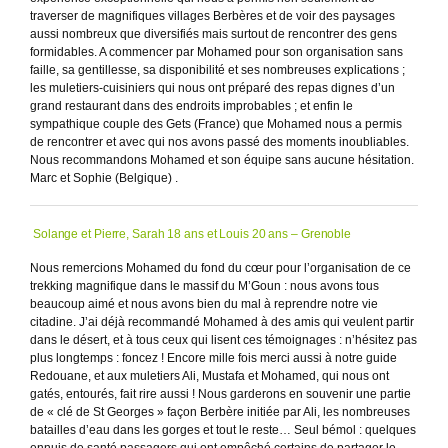
traverser de magnifiques villages Berbères et de voir des paysages
aussi nombreux que diversifiés mais surtout de rencontrer des gens
formidables. A commencer par Mohamed pour son organisation sans
faille, sa gentillesse, sa disponibilité et ses nombreuses explications ;
les muletiers-cuisiniers qui nous ont préparé des repas dignes d’un
grand restaurant dans des endroits improbables ; et enfin le
sympathique couple des Gets (France) que Mohamed nous a permis
de rencontrer et avec qui nos avons passé des moments inoubliables.
Nous recommandons Mohamed et son équipe sans aucune hésitation.
Marc et Sophie (Belgique) .
Solange et Pierre, Sarah 18 ans et Louis 20 ans – Grenoble
Nous remercions Mohamed du fond du cœur pour l’organisation de ce
trekking magnifique dans le massif du M’Goun : nous avons tous
beaucoup aimé et nous avons bien du mal à reprendre notre vie
citadine. J’ai déjà recommandé Mohamed à des amis qui veulent partir
dans le désert, et à tous ceux qui lisent ces témoignages : n’hésitez pas
plus longtemps : foncez ! Encore mille fois merci aussi à notre guide
Redouane, et aux muletiers Ali, Mustafa et Mohamed, qui nous ont
gatés, entourés, fait rire aussi ! Nous garderons en souvenir une partie
de « clé de St Georges » façon Berbère initiée par Ali, les nombreuses
batailles d’eau dans les gorges et tout le reste… Seul bémol : quelques