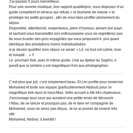
J’ai passée 5 jours merveilleux.
Pour une somme modique, bon rapport qualité/prix, vous disposez d’un
guide compétent et sérieux qui refuse « le tourisme de masse » et
privilégie les petits groupes , afin de vous faire profiter pleinement du
séjour.
Disponible, attentionné, respectueux, plein d’humour, aimant son pays
et sachant vous transmettre son enthousiasme vous ne regretterez pas
de vous écarter des gros voyagistes qui vous proposent é prix quasi
identique des prestations moins individualisées.
si je devais qualifier mon séjour ce serait: « Là où tout est calme, luxe
et volupté… » !!
Le prochain trek, avec le même guide, j’irai au djebel du Saghro, il
paraît que la lumière y est magnifique! Avis aux photographes.
C’est plus que joli, c’est simplement beau. Et j’en profite pour remercier
Mohamed et toute son équipe (particulièrement Abdoul) pour ce
magnifique trek dans le haut Atlas. Votre accueil a été très chaleureux.
J’encourage tous ceux qui auraient une petite envie de découvrir
l’Atlas, de se lancer et pourquoi pas, de le faire en compagnie de
Mohamed, vous ne serez pas déçus. Je lui ai promis de revenir très
vite.
Mohamed, Abdoul, à bientôt !