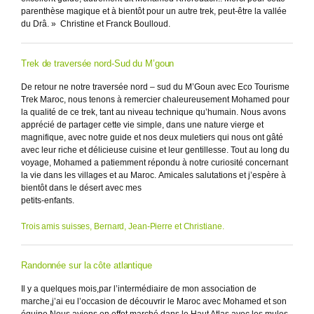
parenthèse magique et à bientôt pour un autre trek, peut-être la vallée
du Drâ. » Christine et Franck Boulloud.
Trek de traversée nord-Sud du M’goun
De retour ne notre traversée nord – sud du M’Goun avec Eco Tourisme
Trek Maroc, nous tenons à remercier chaleureusement Mohamed pour
la qualité de ce trek, tant au niveau technique qu’humain. Nous avons
apprécié de partager cette vie simple, dans une nature vierge et
magnifique, avec notre guide et nos deux muletiers qui nous ont gâté
avec leur riche et délicieuse cuisine et leur gentillesse. Tout au long du
voyage, Mohamed a patiemment répondu à notre curiosité concernant
la vie dans les villages et au Maroc. Amicales salutations et j’espère à
bientôt dans le désert avec mes
petits-enfants.
Trois amis suisses, Bernard, Jean-Pierre et Christiane.
Randonnée sur la côte atlantique
Il y a quelques mois,par l’intermédiaire de mon association de
marche,j’ai eu l’occasion de découvrir le Maroc avec Mohamed et son
équipe.Nous avions en effet marché dans le Haut Atlas,avec les mules