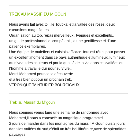
TREK AU MASSIF DU M’GOUN
Nous avons fait avec toi , le Toubkal et la vallée des roses, deux
excursions magnifiques..
Organisation au top, repas merveilleux , typiques et excellents..
un guide professionnel et compétent , d’une gentillesse et d’une
patience exemplaires,
Une équipe de muletiers et cuistots efficace..tout est réuni pour passer
un excellent moment dans ce pays authentique et lumineux, lumineux
au niveau des couleurs et par la qualité de la vie dans ces vallées ou
l’homme a travaillé dur pour survivre..
Merci Mohamed pour cette découverte..
et à très bientôt pour un prochain trek.
VERONIQUE TAINTURIER BOURCIGAUX
Trek au Massif du M’goun
Nous sommes venus faire une semaine de randonnée avec
Mohamed,il nous a concocté un magnifique programme!
2 jours de marche dans les montagnes du massif M’Goun puis 2 jours
dans les vallées du sud,c’était un très bel itinéraire,avec de splendides
paysages.