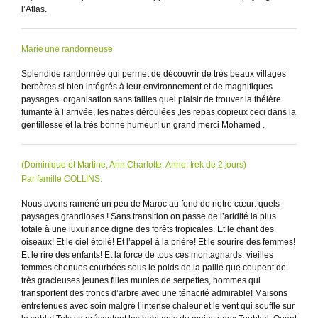
l’Atlas.
Marie une randonneuse
Splendide randonnée qui permet de découvrir de très beaux villages
berbères si bien intégrés à leur environnement et de magnifiques
paysages. organisation sans failles quel plaisir de trouver la théière
fumante à l’arrivée, les nattes déroulées ,les repas copieux ceci dans la
gentillesse et la très bonne humeur! un grand merci Mohamed .
(Dominique et Martine, Ann-Charlotte, Anne; trek de 2 jours)
Par famille COLLINS.
Nous avons ramené un peu de Maroc au fond de notre cœur: quels
paysages grandioses ! Sans transition on passe de l’aridité la plus
totale à une luxuriance digne des forêts tropicales. Et le chant des
oiseaux! Et le ciel étoilé! Et l’appel à la prière! Et le sourire des femmes!
Et le rire des enfants! Et la force de tous ces montagnards: vieilles
femmes chenues courbées sous le poids de la paille que coupent de
très gracieuses jeunes filles munies de serpettes, hommes qui
transportent des troncs d’arbre avec une ténacité admirable! Maisons
entretenues avec soin malgré l’intense chaleur et le vent qui souffle sur