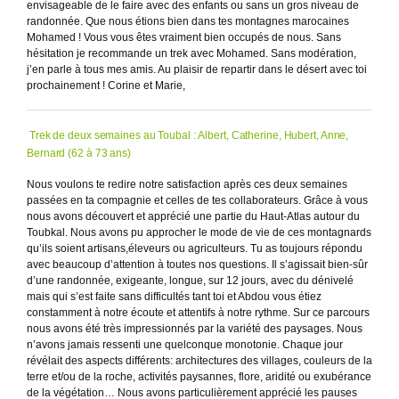
envisageable de le faire avec des enfants ou sans un gros niveau de
randonnée. Que nous étions bien dans tes montagnes marocaines
Mohamed ! Vous vous êtes vraiment bien occupés de nous. Sans
hésitation je recommande un trek avec Mohamed. Sans modération,
j’en parle à tous mes amis. Au plaisir de repartir dans le désert avec toi
prochainement ! Corine et Marie,
Trek de deux semaines au Toubal : Albert, Catherine, Hubert, Anne,
Bernard (62 à 73 ans)
Nous voulons te redire notre satisfaction après ces deux semaines
passées en ta compagnie et celles de tes collaborateurs. Grâce à vous
nous avons découvert et apprécié une partie du Haut-Atlas autour du
Toubkal. Nous avons pu approcher le mode de vie de ces montagnards
qu’ils soient artisans,éleveurs ou agriculteurs. Tu as toujours répondu
avec beaucoup d’attention à toutes nos questions. Il s’agissait bien-sûr
d’une randonnée, exigeante, longue, sur 12 jours, avec du dénivelé
mais qui s’est faite sans difficultés tant toi et Abdou vous étiez
constamment à notre écoute et attentifs à notre rythme. Sur ce parcours
nous avons été très impressionnés par la variété des paysages. Nous
n’avons jamais ressenti une quelconque monotonie. Chaque jour
révélait des aspects différents: architectures des villages, couleurs de la
terre et/ou de la roche, activités paysannes, flore, aridité ou exubérance
de la végétation… Nous avons particulièrement apprécié les pauses