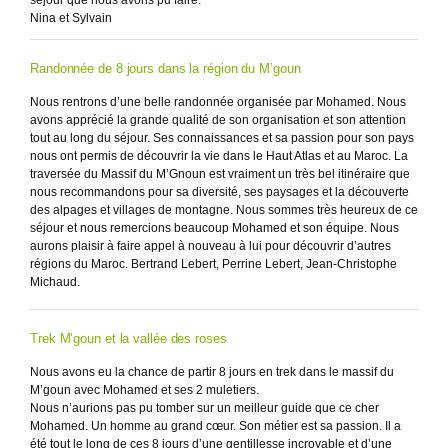
séjour que nous avons pu faire.
Nina et Sylvain
Randonnée de 8 jours dans la région du M’goun
Nous rentrons d’une belle randonnée organisée par Mohamed. Nous
avons apprécié la grande qualité de son organisation et son attention
tout au long du séjour. Ses connaissances et sa passion pour son pays
nous ont permis de découvrir la vie dans le Haut Atlas et au Maroc. La
traversée du Massif du M’Gnoun est vraiment un très bel itinéraire que
nous recommandons pour sa diversité, ses paysages et la découverte
des alpages et villages de montagne. Nous sommes très heureux de ce
séjour et nous remercions beaucoup Mohamed et son équipe. Nous
aurons plaisir à faire appel à nouveau à lui pour découvrir d’autres
régions du Maroc. Bertrand Lebert, Perrine Lebert, Jean-Christophe
Michaud.
Trek M’goun et la vallée des roses
Nous avons eu la chance de partir 8 jours en trek dans le massif du
M’goun avec Mohamed et ses 2 muletiers.
Nous n’aurions pas pu tomber sur un meilleur guide que ce cher
Mohamed. Un homme au grand cœur. Son métier est sa passion. Il a
été tout le long de ces 8 jours d’une gentillesse incroyable et d’une