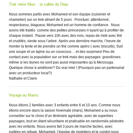
Trek mère filles : la vallée de Draa
Nous sommes partis avec Mohamed et son équipe (cuisinier et
chamelier) sur un trek désert de 5 jours . Ponctuel, attentionné,
respectueux, blagueur, Mohamed est un homme de confiance . Nous
avons été traités comme des petites princesses n’ayant qu’à profiter de
chaque instant. Pause vers 10h avec des noix, repas de midi avec thé
et crudités, sieste sous l’arbre. Après une dernière marche, l’heure de
monter la tente et de prendre un thé comme apéro ( avec biscuits). Suit
une soupe et un tajine ou un couscous… et des surprises! Peu de
contact avec la population sur ce trek mais des paysages grandioses
même si les dunes ne sont pas aussi imposantes qu’à Merzouga.
Quelque chose à améliorer? Du vrai miel ! (Pourquoi pas un partenariat
avec un producteur local?)
Nathalie et Claire
Voyage au Maroc
Nous étions 2 familles avec 3 enfants entre 6 et 10 ans. Comme nous
étions encore dans la saison hivernale (mars), Mohamed a su nous
conseiller sur le choix d’un itinéraire agréable, avec de superbes
paysages, tout en étant sécuritaire et praticable en randonnée pédestre
avec les enfants. Nous avons fait 3 jours de marche faciles, avec
nuitées en refuge. Mohamed, l’équipe de muletiers et le cuistot nous