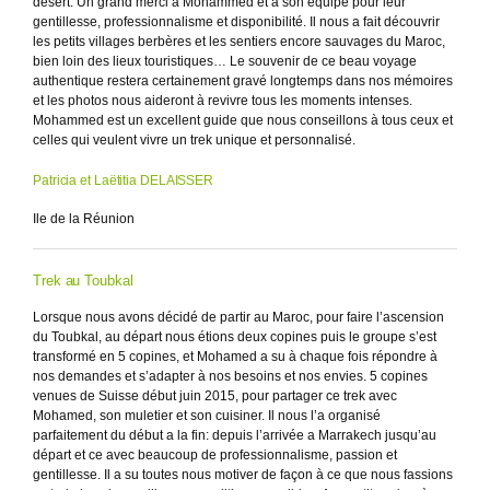
désert. Un grand merci à Mohammed et à son équipe pour leur
gentillesse, professionnalisme et disponibilité. Il nous a fait découvrir
les petits villages berbères et les sentiers encore sauvages du Maroc,
bien loin des lieux touristiques… Le souvenir de ce beau voyage
authentique restera certainement gravé longtemps dans nos mémoires
et les photos nous aideront à revivre tous les moments intenses.
Mohammed est un excellent guide que nous conseillons à tous ceux et
celles qui veulent vivre un trek unique et personnalisé.
Patricia et Laëtitia DELAISSER
Ile de la Réunion
Trek au Toubkal
Lorsque nous avons décidé de partir au Maroc, pour faire l’ascension
du Toubkal, au départ nous étions deux copines puis le groupe s’est
transformé en 5 copines, et Mohamed a su à chaque fois répondre à
nos demandes et s’adapter à nos besoins et nos envies. 5 copines
venues de Suisse début juin 2015, pour partager ce trek avec
Mohamed, son muletier et son cuisiner. Il nous l’a organisé
parfaitement du début a la fin: depuis l’arrivée a Marrakech jusqu’au
départ et ce avec beaucoup de professionnalisme, passion et
gentillesse. Il a su toutes nous motiver de façon à ce que nous fassions