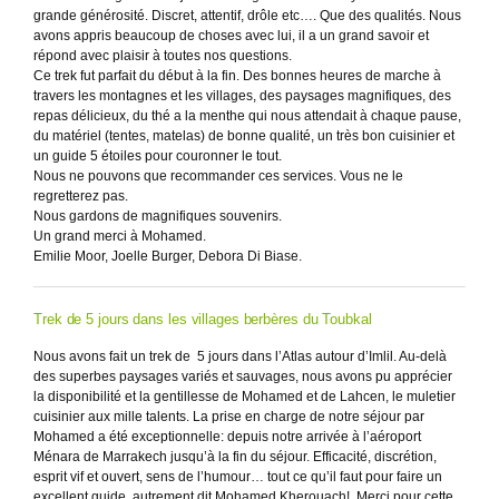
grande générosité. Discret, attentif, drôle etc…. Que des qualités. Nous
avons appris beaucoup de choses avec lui, il a un grand savoir et
répond avec plaisir à toutes nos questions.
Ce trek fut parfait du début à la fin. Des bonnes heures de marche à
travers les montagnes et les villages, des paysages magnifiques, des
repas délicieux, du thé a la menthe qui nous attendait à chaque pause,
du matériel (tentes, matelas) de bonne qualité, un très bon cuisinier et
un guide 5 étoiles pour couronner le tout.
Nous ne pouvons que recommander ces services. Vous ne le
regretterez pas.
Nous gardons de magnifiques souvenirs.
Un grand merci à Mohamed.
Emilie Moor, Joelle Burger, Debora Di Biase.
Trek de 5 jours dans les villages berbères du Toubkal
Nous avons fait un trek de 5 jours dans l’Atlas autour d’Imlil. Au-delà
des superbes paysages variés et sauvages, nous avons pu apprécier
la disponibilité et la gentillesse de Mohamed et de Lahcen, le muletier
cuisinier aux mille talents. La prise en charge de notre séjour par
Mohamed a été exceptionnelle: depuis notre arrivée à l’aéroport
Ménara de Marrakech jusqu’à la fin du séjour. Efficacité, discrétion,
esprit vif et ouvert, sens de l’humour… tout ce qu’il faut pour faire un
excellent guide, autrement dit Mohamed Kherouach!. Merci pour cette