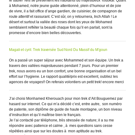
le sable! Tels se présentent les habitants du majestueux Toubkal. Quant
à Mohamed, notre jeune guide attentionné, plein d’humour et de joie
de vivre, il a fait office d’ange gardien, de cuisinier, de compagnon de
route attentif et rassurant. C’est sûr, on y retournera, Inch Allah ! Le
désert et surtout la vallée des roses dont les yeux de Mohamed
semblaient refléter la beauté chaque fois qu’il en parlait, sont la
promesse d’encore bien belles découvertes.
Magali et cyril. Trek traversée Sud Nord Du Massif du M’goun
On a passé un super séjour avec Mohammed et son équipe. Un trek a
travers des vallées majestueuses pendant 7 jours. Pour un premier
trek, nous avons eu un bon confort, une bonne organisation et un bel
effort sur l’hygiene. Le rapport qualité/prix est excellent, oubliez les
agences de voyages!! On referais volontiers un petit trek! encore merci
J’ai choisi Monhamed Kherouach pour mon trek d’Ait Bouguemez par
hasard sur internet. Ce qui m’a décidé c’est, entre autre, son numéro
de patente, son diplôme de guide de haute montagne, un bon niveau
d’instruction et qu’il maîtrise bien le français.
Je l’ai contacté par téléphone, très stressée de nature; il a su me
répondre avec patience et calme , à mes questions sans cesse
répétées ainsi que sur les doutes à mon aptitude au trek.