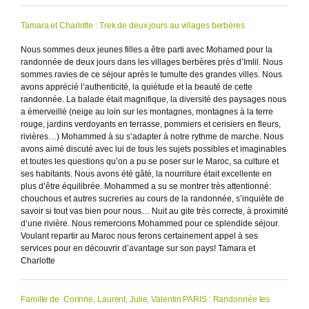
Tamara et Charlotte : Trek de deux jours au villages berbères
Nous sommes deux jeunes filles a être parti avec Mohamed pour la
randonnée de deux jours dans les villages berbères près d’Imlil. Nous
sommes ravies de ce séjour après le tumulte des grandes villes. Nous
avons apprécié l’authenticité, la quiétude et la beauté de cette
randonnée. La balade était magnifique, la diversité des paysages nous
a émerveillé (neige au loin sur les montagnes, montagnes à la terre
rouge, jardins verdoyants en terrasse, pommiers et cerisiers en fleurs,
rivières…) Mohammed à su s’adapter à notre rythme de marche. Nous
avons aimé discuté avec lui de tous les sujets possibles et imaginables
et toutes les questions qu’on a pu se poser sur le Maroc, sa culture et
ses habitants. Nous avons été gâté, la nourriture était excellente en
plus d’être équilibrée. Mohammed a su se montrer très attentionné:
chouchous et autres sucreries au cours de la randonnée, s’inquiète de
savoir si tout vas bien pour nous… Nuit au gite très correcte, à proximité
d’une rivière. Nous remercions Mohammed pour ce splendide séjour.
Voulant repartir au Maroc nous ferons certainement appel à ses
services pour en découvrir d’avantage sur son pays! Tamara et
Charlotte
Famille de Corinne, Laurent, Julie, Valentin PARIS : Randonnée les