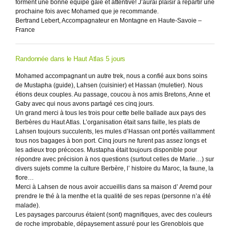
forment une bonne équipe gaie et attentive! J’aurai plaisir à repartir une
prochaine fois avec Mohamed que je recommande.
Bertrand Lebert, Accompagnateur en Montagne en Haute-Savoie –
France
Randonnée dans le Haut Atlas 5 jours
Mohamed accompagnant un autre trek, nous a confié aux bons soins
de Mustapha (guide), Lahsen (cuisinier) et Hassan (muletier). Nous
étions deux couples. Au passage, coucou à nos amis Bretons, Anne et
Gaby avec qui nous avons partagé ces cinq jours.
Un grand merci à tous les trois pour cette belle ballade aux pays des
Berbères du Haut Atlas. L’organisation était sans faille, les plats de
Lahsen toujours succulents, les mules d’Hassan ont portés vaillamment
tous nos bagages à bon port. Cinq jours ne furent pas assez longs et
les adieux trop précoces. Mustapha était toujours disponible pour
répondre avec précision à nos questions (surtout celles de Marie…) sur
divers sujets comme la culture Berbère, l’ histoire du Maroc, la faune, la
flore…
Merci à Lahsen de nous avoir accueillis dans sa maison d’ Aremd pour
prendre le thé à la menthe et la qualité de ses repas (personne n’a été
malade).
Les paysages parcourus étaient (sont) magnifiques, avec des couleurs
de roche improbable, dépaysement assuré pour les Grenoblois que