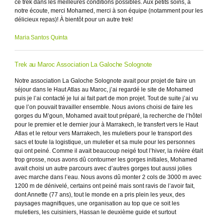
ce trek dans les meilleures conditions possibles. Aux petits soins, à
notre écoute, merci Mohamed, merci à son équipe (notamment pour les
délicieux repas)! À bientôt pour un autre trek!
Maria Santos Quinta
Trek au Maroc Association La Galoche Solognote
Notre association La Galoche Solognote avait pour projet de faire un
séjour dans le Haut Atlas au Maroc, j’ai regardé le site de Mohamed
puis je l’ai contacté je lui ai fait part de mon projet. Tout de suite j’ai vu
que l’on pouvait travailler ensemble. Nous avions choisi de faire les
gorges du M’goun, Mohamed avait tout préparé, la recherche de l’hôtel
pour le premier et le dernier jour à Marrakech, le transfert vers le Haut
Atlas et le retour vers Marrakech, les muletiers pour le transport des
sacs et toute la logistique, un muletier et sa mule pour les personnes
qui ont peiné. Comme il avait beaucoup neigé tout l’hiver, la rivière était
trop grosse, nous avons dû contourner les gorges initiales, Mohamed
avait choisi un autre parcours avec d’autres gorges tout aussi jolies
avec marche dans l’eau. Nous avons dû monter 2 cols de 3000 m avec
1200 m de dénivelé, certains ont peiné mais sont ravis de l’avoir fait,
dont Annette (77 ans), tout le monde en a pris plein les yeux, des
paysages magnifiques, une organisation au top que ce soit les
muletiers, les cuisiniers, Hassan le deuxième guide et surtout