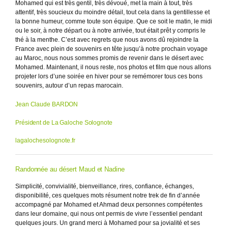
Mohamed qui est très gentil, très dévoué, met la main à tout, très
attentif, très soucieux du moindre détail, tout cela dans la gentillesse et
la bonne humeur, comme toute son équipe. Que ce soit le matin, le midi
ou le soir, à notre départ ou à notre arrivée, tout était prêt y compris le
thé à la menthe. C’est avec regrets que nous avons dû rejoindre la
France avec plein de souvenirs en tête jusqu’à notre prochain voyage
au Maroc, nous nous sommes promis de revenir dans le désert avec
Mohamed. Maintenant, il nous reste, nos photos et film que nous allons
projeter lors d’une soirée en hiver pour se remémorer tous ces bons
souvenirs, autour d’un repas marocain.
Jean Claude BARDON
Président de La Galoche Solognote
lagalochesolognote.fr
Randonnée au désert Maud et Nadine
Simplicité, convivialité, bienveillance, rires, confiance, échanges,
disponibilité, ces quelques mots résument notre trek de fin d’année
accompagné par Mohamed et Ahmad deux personnes compétentes
dans leur domaine, qui nous ont permis de vivre l’essentiel pendant
quelques jours. Un grand merci à Mohamed pour sa jovialité et ses