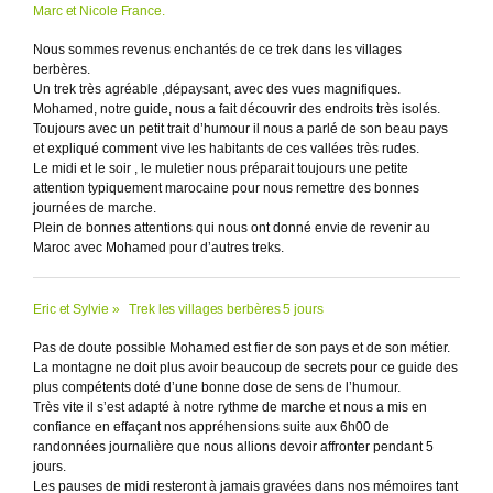
Marc et Nicole France.
Nous sommes revenus enchantés de ce trek dans les villages
berbères.
Un trek très agréable ,dépaysant, avec des vues magnifiques.
Mohamed, notre guide, nous a fait découvrir des endroits très isolés.
Toujours avec un petit trait d’humour il nous a parlé de son beau pays
et expliqué comment vive les habitants de ces vallées très rudes.
Le midi et le soir , le muletier nous préparait toujours une petite
attention typiquement marocaine pour nous remettre des bonnes
journées de marche.
Plein de bonnes attentions qui nous ont donné envie de revenir au
Maroc avec Mohamed pour d’autres treks.
Eric et Sylvie » Trek les villages berbères 5 jours
Pas de doute possible Mohamed est fier de son pays et de son métier.
La montagne ne doit plus avoir beaucoup de secrets pour ce guide des
plus compétents doté d’une bonne dose de sens de l’humour.
Très vite il s’est adapté à notre rythme de marche et nous a mis en
confiance en effaçant nos appréhensions suite aux 6h00 de
randonnées journalière que nous allions devoir affronter pendant 5
jours.
Les pauses de midi resteront à jamais gravées dans nos mémoires tant