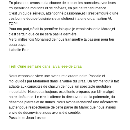
En plus nous avons eu la chance de croiser les nomades avec leurs
troupeaux de moutons et de chèvres, en pleine transhumance.
C’est un guide sérieux, attentionné,passionné,et il s’est entouré d’une
très bonne équipe(cuisiniers et muletiers) il a une organisation AU
TOP!!
Pour ma part,c’était la première fois que je venais visiter le Maroc,et
c’est certain que ce ne sera pas la dernière.
Merci milles fois Mohamed de nous transmettre ta passion pour ton
beau pays.
Isabelle Brun
Trek d’une semaine dans la va léee de Draa
Nous venons de vivre une aventure extraordinaire Pascale et
moi,guidés par Mohamed dans la vallée du Draa. Un rythme tout à fait
adapté aux capacités de chacun de nous, un spectacle quotidien
inoubliable. Nos repas toujours excellents préparés par Idir, malgré
notre itinérance. Le circuit alterne la découverte de la palmeraie, du
désert de pierres et de dunes. Nous avons recherché une découverte
authentique respectueuse de cette partie du Maroc que nous avions
envie de découvrir, et nous avons été comblé.
Pascale et Jean Losson