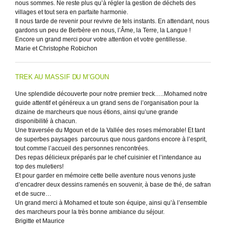
nous sommes. Ne reste plus qu’à régler la gestion de déchets des
villages et tout sera en parfaite harmonie.
Il nous tarde de revenir pour revivre de tels instants. En attendant, nous
gardons un peu de Berbère en nous, l’Âme, la Terre, la Langue !
Encore un grand merci pour votre attention et votre gentillesse.
Marie et Christophe Robichon
TREK AU MASSIF DU M’GOUN
Une splendide découverte pour notre premier treck…..Mohamed notre
guide attentif et généreux a un grand sens de l’organisation pour la
dizaine de marcheurs que nous étions, ainsi qu’une grande
disponibilité à chacun.
Une traversée du Mgoun et de la Vallée des roses mémorable! Et tant
de superbes paysages parcourus que nous gardons encore à l’esprit,
tout comme l’accueil des personnes rencontrées.
Des repas délicieux préparés par le chef cuisinier et l’intendance au
top des muletiers!
Et pour garder en mémoire cette belle aventure nous venons juste
d’encadrer deux dessins ramenés en souvenir, à base de thé, de safran
et de sucre…
Un grand merci à Mohamed et toute son équipe, ainsi qu’à l’ensemble
des marcheurs pour la très bonne ambiance du séjour.
Brigitte et Maurice