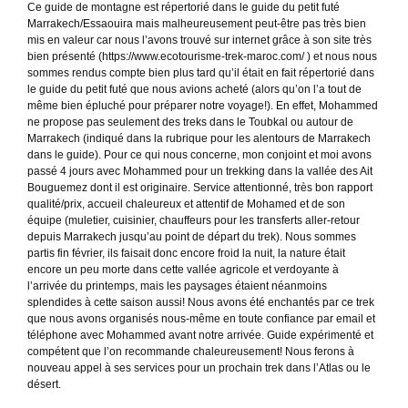
Ce guide de montagne est répertorié dans le guide du petit futé
Marrakech/Essaouira mais malheureusement peut-être pas très bien
mis en valeur car nous l’avons trouvé sur internet grâce à son site très
bien présenté (https://www.ecotourisme-trek-maroc.com/ ) et nous nous
sommes rendus compte bien plus tard qu’il était en fait répertorié dans
le guide du petit futé que nous avions acheté (alors qu’on l’a tout de
même bien épluché pour préparer notre voyage!). En effet, Mohammed
ne propose pas seulement des treks dans le Toubkal ou autour de
Marrakech (indiqué dans la rubrique pour les alentours de Marrakech
dans le guide). Pour ce qui nous concerne, mon conjoint et moi avons
passé 4 jours avec Mohammed pour un trekking dans la vallée des Ait
Bouguemez dont il est originaire. Service attentionné, très bon rapport
qualité/prix, accueil chaleureux et attentif de Mohamed et de son
équipe (muletier, cuisinier, chauffeurs pour les transferts aller-retour
depuis Marrakech jusqu’au point de départ du trek). Nous sommes
partis fin février, ils faisait donc encore froid la nuit, la nature était
encore un peu morte dans cette vallée agricole et verdoyante à
l’arrivée du printemps, mais les paysages étaient néanmoins
splendides à cette saison aussi! Nous avons été enchantés par ce trek
que nous avons organisés nous-même en toute confiance par email et
téléphone avec Mohammed avant notre arrivée. Guide expérimenté et
compétent que l’on recommande chaleureusement! Nous ferons à
nouveau appel à ses services pour un prochain trek dans l’Atlas ou le
désert.