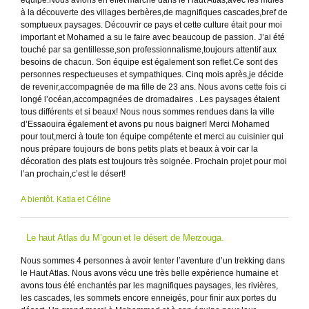
à la découverte des villages berbères,de magnifiques cascades,bref de
somptueux paysages. Découvrir ce pays et cette culture était pour moi
important et Mohamed a su le faire avec beaucoup de passion. J’ai été
touché par sa gentillesse,son professionnalisme,toujours attentif aux
besoins de chacun. Son équipe est également son reflet.Ce sont des
personnes respectueuses et sympathiques. Cinq mois après,je décide
de revenir,accompagnée de ma fille de 23 ans. Nous avons cette fois ci
longé l’océan,accompagnées de dromadaires . Les paysages étaient
tous différents et si beaux! Nous nous sommes rendues dans la ville
d’Essaouira également et avons pu nous baigner! Merci Mohamed
pour tout,merci à toute ton équipe compétente et merci au cuisinier qui
nous prépare toujours de bons petits plats et beaux à voir car la
décoration des plats est toujours très soignée. Prochain projet pour moi
l’an prochain,c’est le désert!
A bientôt. Katia et Céline
Le haut Atlas du M’goun et le désert de Merzouga.
Nous sommes 4 personnes à avoir tenter l’aventure d’un trekking dans
le Haut Atlas. Nous avons vécu une très belle expérience humaine et
avons tous été enchantés par les magnifiques paysages, les rivières,
les cascades, les sommets encore enneigés, pour finir aux portes du