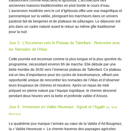
traditionnels comme Abachkou et Ighboula. L’architecture des
anciennes maisons traditionnelles en pisé borde le cours d’eau.
L’ascension modérée vers le col d’Ighboula offre une vue magnifique et
panoramique sur la vallée, plongeant les marcheurs dans un univers
pastoral fait de bergeries et de plateaux de pâturages. Le déjeuner est
pris dans un cadre naturel avant le retour au même gîte traditionnel
pour la nuit.
Jour 3 : L’Ascension vers le Plateau de Tafenfant : Rencontre avec
les Nomades de l’Atlas
Cette journée est reconnue comme la plus longue et la plus
sportive
du
programme, nécessitant environ 6h de marche. Elle débute par une
belle montée de 3h30 vers l’immense plateau de Tafenfant. Ce plateau
est un lieu d’importance pour les cycles de transhumance, offrant une
opportunité unique de rencontrer les nomades de l’Atlas et d’observer
leurs troupeaux de chèvres et moutons. Après un repas de midi
préparé en pleine nature par l’équipe logistique, le chemin descend
pendant deux heures vers la belle et profonde vallée d’Arouss.
Jour 4 : Immersion en Vallée Heureuse : Agouti et l’Agadir
de Sidi
Moussa
Le quatrième jour marque l’arrivée au cœur de la Vallée d’Ait Bougmez,
la « Vallée Heureuse ». Le chemin traverse des paysages agricoles