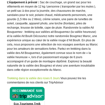
L’équipement à prévoir :
Sac de couchage, un grand sac pour les
vêtements en moyen de 12 kg / personne ( transporter par les mules ),
un petit sac à dos pour la journée, des chaussures de marche,
sandales pour le soir, polaire chaud, médicaments personnels, une
gourde (1,5 litre ou 2 litres), crème solaire, une paire de lunettes de
soleil, casquette, appareil photo, une torche (frontale), piles de
rechange, trousse de toilette, cape de pluie. Randonnée la vallée Ait
Bouguemez : trekking aux vallées ait Bouguemez (la vallée heureuse)
et la vallée Ait Boulli Découvrez notre randonnée Bougmez Maroc, une
expérience unique au cœur de la vallée rouge d’Ait Boulli. En plus de
cela, nous proposons une sélection de nos voyages aventure au Maroc
pour les amateurs de sensations fortes. Partez en trekking dans la
vallée des Ait Bouguemez, également connue sous le nom de « la
vallée heureuse », lors d’un passionnant voyage de 6 jours
accompagné d’un guide de montagne diplômé. Explorez la beauté
naturelle de la vallée des Bougmez et vivez une aventure inoubliable
dans cette région exceptionnelle du Maroc.
Trekking dans la vallée des roses 6 Jours
Vous pouvez lire les
commentaires de nos clients sur TripAdvisor