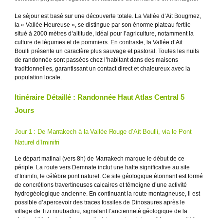
Le séjour est basé sur une découverte totale. La Vallée d’Ait Bougmez,
la « Vallée Heureuse », se distingue par son énorme plateau fertile
situé à 2000 mètres d’altitude, idéal pour l’agriculture, notamment la
culture de légumes et de pommiers. En contraste, la Vallée d’Ait
Boulli présente un caractère plus sauvage et pastoral. Toutes les nuits
de randonnée sont passées chez l’habitant dans des maisons
traditionnelles, garantissant un contact direct et chaleureux avec la
population locale.
Itinéraire Détaillé : Randonnée Haut Atlas Central 5
Jours
Jour 1 : De Marrakech à la Vallée Rouge d’Ait Boulli, via le Pont
Naturel d’Iminifri
Le départ matinal (vers 8h) de Marrakech marque le début de ce
périple. La route vers Demnate inclut une halte significative au site
d’Iminifri, le célèbre pont naturel. Ce site géologique étonnant est formé
de concrétions travertineuses calcaires et témoigne d’une activité
hydrogéologique ancienne. En continuant la route montagneuse, il est
possible d’apercevoir des traces fossiles de Dinosaures après le
village de Tizi noubadou, signalant l’ancienneté géologique de la