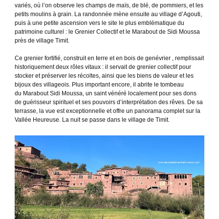
variés, où l’on observe les champs de maïs, de blé, de pommiers, et les
petits moulins à grain. La randonnée mène ensuite au village d’Agouti,
puis à une petite ascension vers le site le plus emblématique du
patrimoine culturel : le Grenier Collectif et le Marabout de Sidi Moussa
près de village Timit.
Ce grenier fortifié, construit en terre et en bois de genévrier , remplissait
historiquement deux rôles vitaux : il servait de grenier collectif pour
stocker et préserver les récoltes, ainsi que les biens de valeur et les
bijoux des villageois. Plus important encore, il abrite le tombeau
du Marabout Sidi Moussa, un saint vénéré localement pour ses dons
de guérisseur spirituel et ses pouvoirs d’interprétation des rêves. De sa
terrasse, la vue est exceptionnelle et offre un panorama complet sur la
Vallée Heureuse. La nuit se passe dans le village de Timit.