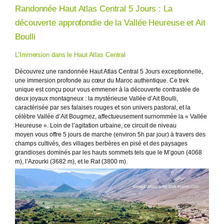
Randonnée Haut Atlas Central 5 Jours : La
découverte approfondie de la Vallée Heureuse et Ait
Boulli
L’Immersion dans le Haut Atlas Central
Découvrez une randonnée Haut Atlas Central 5 Jours exceptionnelle,
une immersion profonde au cœur du Maroc authentique. Ce trek
unique est conçu pour vous emmener à la découverte contrastée de
deux joyaux montagneux : la mystérieuse Vallée d’Ait Boulli,
caractérisée par ses falaises rouges et son univers pastoral, et la
célèbre Vallée d’Ait Bougmez, affectueusement surnommée la « Vallée
Heureuse ». Loin de l’agitation urbaine, ce circuit de niveau
moyen vous offre 5 jours de marche (environ 5h par jour) à travers des
champs cultivés, des villages berbères en pisé et des paysages
grandioses dominés par les hauts sommets tels que le M’goun (4068
m), l’Azourki (3682 m), et le Rat (3800 m).