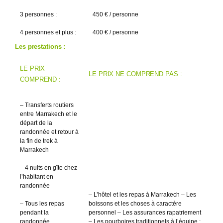
3 personnes :
450 € / personne
4 personnes et plus :
400 € / personne
Les prestations :
LE PRIX
LE PRIX NE COMPREND PAS :
COMPREND :
– Transferts routiers
entre Marrakech et le
départ de la
randonnée et retour à
la fin de trek à
Marrakech
– 4 nuits en gîte chez
l’habitant en
randonnée
– L’hôtel et les repas à Marrakech – Les
– Tous les repas
boissons et les choses à caractère
pendant la
personnel – Les assurances rapatriement
randonnée
– Les pourboires traditionnels à l’équipe :